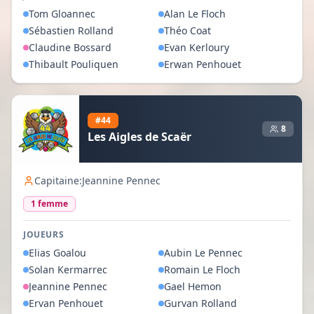
Tom
Gloannec
Alan
Le Floch
Sébastien
Rolland
Théo
Coat
Claudine
Bossard
Evan
Kerloury
Thibault
Pouliquen
Erwan
Penhouet
#
44
8
Les Aigles de Scaër
Capitaine:
Jeannine Pennec
1
femme
JOUEURS
Elias
Goalou
Aubin
Le Pennec
Solan
Kermarrec
Romain
Le Floch
Jeannine
Pennec
Gael
Hemon
Ervan
Penhouet
Gurvan
Rolland