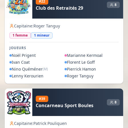
#
22
8
Club des Retraités 29
Capitaine:
Roger Tanguy
1
femme
1
mineur
JOUEURS
Noël
Prigent
Marianne
Kermoal
Ivan
Coat
Florent
Le Goff
Nino
Quéméner
Pierrick
Hamon
(M)
Lenny
Kerourien
Roger
Tanguy
#
39
8
Concarneau Sport Boules
Capitaine:
Patrick Pouliquen