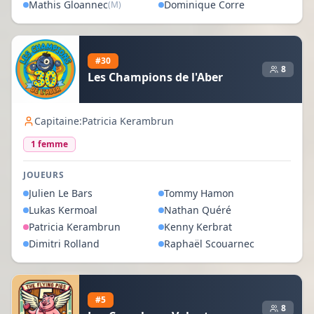
Mathis
Gloannec
Dominique
Corre
(M)
#
30
8
Les Champions de l'Aber
Capitaine:
Patricia Kerambrun
1
femme
JOUEURS
Julien
Le Bars
Tommy
Hamon
Lukas
Kermoal
Nathan
Quéré
Patricia
Kerambrun
Kenny
Kerbrat
Dimitri
Rolland
Raphaël
Scouarnec
#
5
8