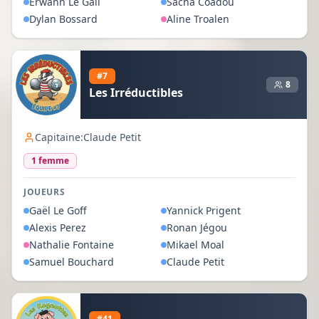
Erwann
Le Gall
Sacha
Coadou
Dylan
Bossard
Aline
Troalen
#
7
8
Les Irréductibles
Capitaine:
Claude Petit
1
femme
JOUEURS
Gaël
Le Goff
Yannick
Prigent
Alexis
Perez
Ronan
Jégou
Nathalie
Fontaine
Mikael
Moal
Samuel
Bouchard
Claude
Petit
#
41