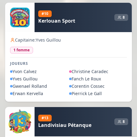
#
10
8
Kerlouan Sport
Capitaine:
Yves Guillou
1
femme
JOUEURS
Yvon
Calvez
Christine
Caradec
Yves
Guillou
Fanch
Le Roux
Gwenael
Rolland
Corentin
Cossec
Erwan
Kervella
Pierrick
Le Gall
#
13
8
Landivisiau Pétanque