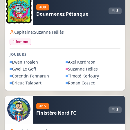
#
38
8
Douarnenez Pétanque
Capitaine:
Suzanne Héliès
1
femme
JOUEURS
Ewen
Troalen
Axel
Kerdraon
Gwel
Le Goff
Suzanne
Hélies
Corentin
Pennarun
Timoté
Kerloury
Brieuc
Talabart
Ronan
Cossec
#
15
8
Finistère Nord FC