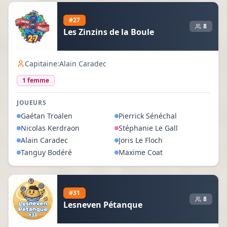
#
27
8
Les Zinzins de la Boule
Capitaine:
Alain Caradec
1
femme
JOUEURS
Gaétan
Troalen
Pierrick
Sénéchal
Nicolas
Kerdraon
Stéphanie
Le Gall
Alain
Caradec
Joris
Le Floch
Tanguy
Bodéré
Maxime
Coat
#
31
8
Lesneven Pétanque