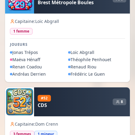
Brest Métropole Boules
Capitaine:
Loïc Abgrall
1
femme
JOUEURS
Jonas
Trépos
Loïc
Abgrall
Maëva
Hénaff
Théophile
Penhouet
Renan
Coadou
Renaud
Riou
Andréas
Derrien
Frédéric
Le Guen
#
52
8
CDS
Capitaine:
Dom Crenn
3
femme
s
1
mineur