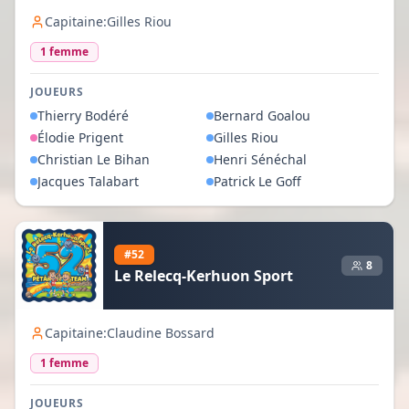
Capitaine:
Gilles Riou
1
femme
JOUEURS
Thierry
Bodéré
Bernard
Goalou
Élodie
Prigent
Gilles
Riou
Christian
Le Bihan
Henri
Sénéchal
Jacques
Talabart
Patrick
Le Goff
#
52
8
Le Relecq-Kerhuon Sport
Capitaine:
Claudine Bossard
1
femme
JOUEURS