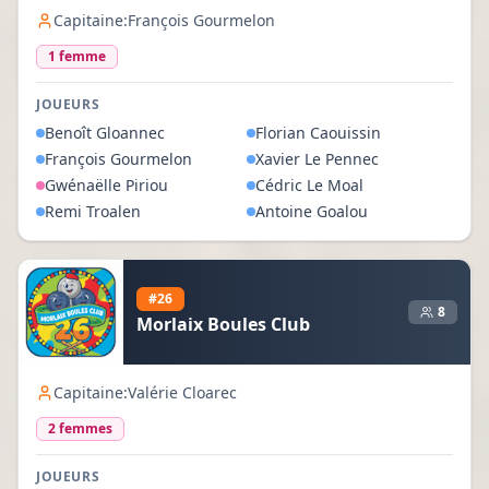
Capitaine:
François Gourmelon
1
femme
JOUEURS
Benoît
Gloannec
Florian
Caouissin
François
Gourmelon
Xavier
Le Pennec
Gwénaëlle
Piriou
Cédric
Le Moal
Remi
Troalen
Antoine
Goalou
#
26
8
Morlaix Boules Club
Capitaine:
Valérie Cloarec
2
femme
s
JOUEURS