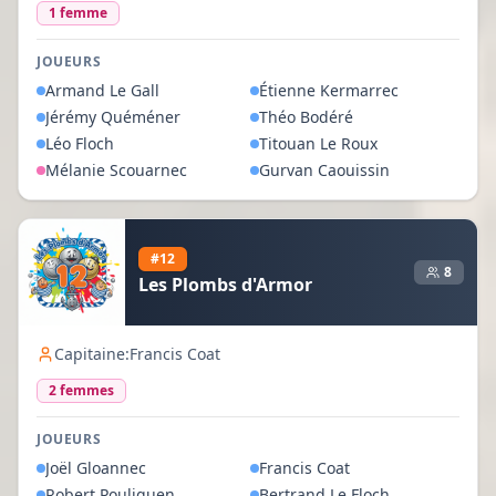
1
femme
JOUEURS
Armand
Le Gall
Étienne
Kermarrec
Jérémy
Quéméner
Théo
Bodéré
Léo
Floch
Titouan
Le Roux
Mélanie
Scouarnec
Gurvan
Caouissin
#
12
8
Les Plombs d'Armor
Capitaine:
Francis Coat
2
femme
s
JOUEURS
Joël
Gloannec
Francis
Coat
Robert
Pouliquen
Bertrand
Le Floch