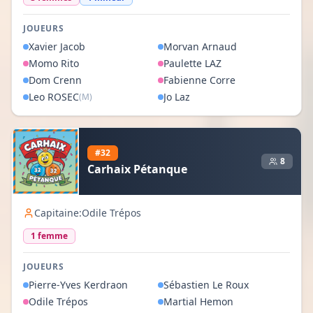
JOUEURS
Xavier
Jacob
Morvan
Arnaud
Momo
Rito
Paulette
LAZ
Dom
Crenn
Fabienne
Corre
Leo
ROSEC
Jo
Laz
(M)
#
32
8
Carhaix Pétanque
Capitaine:
Odile Trépos
1
femme
JOUEURS
Pierre-Yves
Kerdraon
Sébastien
Le Roux
Odile
Trépos
Martial
Hemon