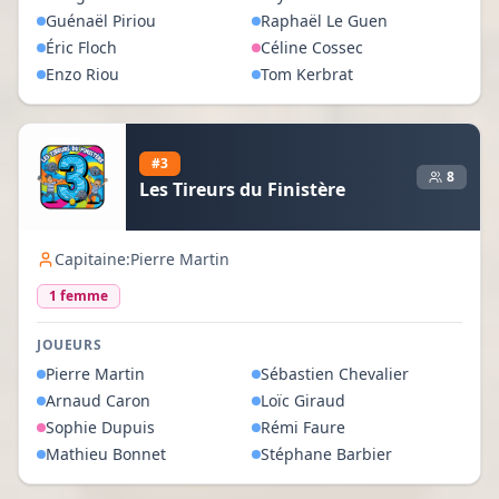
Guénaël
Piriou
Raphaël
Le Guen
Éric
Floch
Céline
Cossec
Enzo
Riou
Tom
Kerbrat
#
3
8
Les Tireurs du Finistère
Capitaine:
Pierre Martin
1
femme
JOUEURS
Pierre
Martin
Sébastien
Chevalier
Arnaud
Caron
Loïc
Giraud
Sophie
Dupuis
Rémi
Faure
Mathieu
Bonnet
Stéphane
Barbier