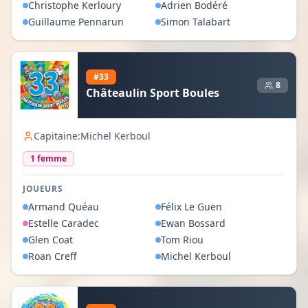
Christophe
Kerloury
Adrien
Bodéré
Guillaume
Pennarun
Simon
Talabart
#
33
8
Châteaulin Sport Boules
Capitaine:
Michel Kerboul
1
femme
JOUEURS
Armand
Quéau
Félix
Le Guen
Estelle
Caradec
Ewan
Bossard
Glen
Coat
Tom
Riou
Roan
Creff
Michel
Kerboul