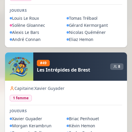
JOUEURS
Louis
Le Roux
Tomas
Trébaol
Solène
Gloannec
Gérard
Kermorgant
Alexis
Le Bars
Nicolas
Quéméner
André
Connan
Eliaz
Hemon
#
49
8
Les Intrépides de Brest
Capitaine:
Xavier Guyader
1
femme
JOUEURS
Xavier
Guyader
Briac
Penhouet
Morgan
Kerambrun
Kévin
Hemon