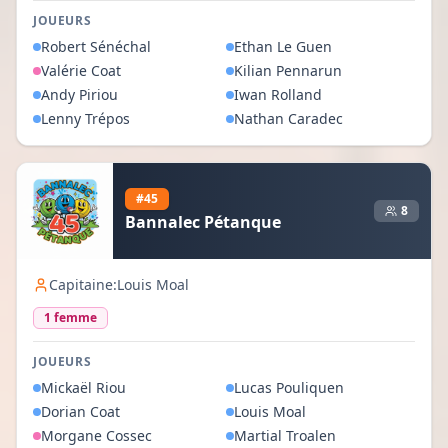
JOUEURS
Robert
Sénéchal
Ethan
Le Guen
Valérie
Coat
Kilian
Pennarun
Andy
Piriou
Iwan
Rolland
Lenny
Trépos
Nathan
Caradec
#
45
8
Bannalec Pétanque
Capitaine:
Louis Moal
1
femme
JOUEURS
Mickaël
Riou
Lucas
Pouliquen
Dorian
Coat
Louis
Moal
Morgane
Cossec
Martial
Troalen