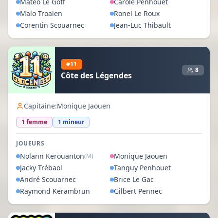
Matéo
Le Goff
Carole
Penhouet
Malo
Troalen
Ronel
Le Roux
Corentin
Scouarnec
Jean-Luc
Thibault
#
11
8
Côte des Légendes
Capitaine:
Monique Jaouen
1
femme
1
mineur
JOUEURS
Nolann
Kerouanton
Monique
Jaouen
(M)
Jacky
Trébaol
Tanguy
Penhouet
André
Scouarnec
Brice
Le Gac
Raymond
Kerambrun
Gilbert
Pennec