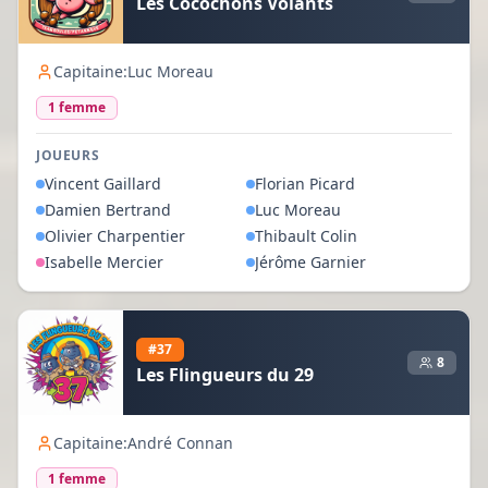
Les Cocochons Volants
Capitaine:
Luc Moreau
1
femme
JOUEURS
Vincent
Gaillard
Florian
Picard
Damien
Bertrand
Luc
Moreau
Olivier
Charpentier
Thibault
Colin
Isabelle
Mercier
Jérôme
Garnier
#
37
8
Les Flingueurs du 29
Capitaine:
André Connan
1
femme