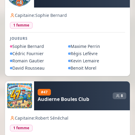
Capitaine:
Sophie Bernard
1
femme
JOUEURS
Sophie
Bernard
Maxime
Perrin
Cédric
Fournier
Régis
Lefèvre
Romain
Gautier
Kevin
Lemaire
David
Rousseau
Benoit
Morel
#
47
8
Audierne Boules Club
Capitaine:
Robert Sénéchal
1
femme