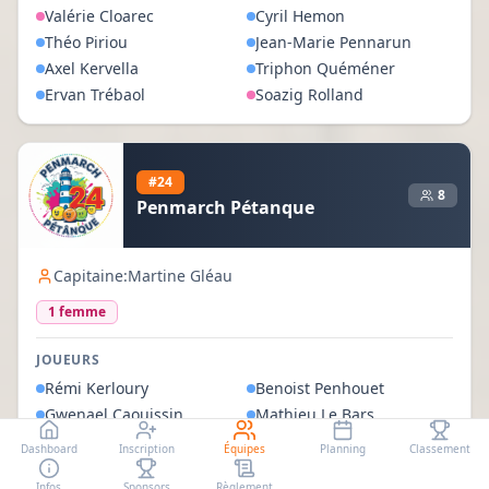
Valérie
Cloarec
Cyril
Hemon
Théo
Piriou
Jean-Marie
Pennarun
Axel
Kervella
Triphon
Quéméner
Ervan
Trébaol
Soazig
Rolland
#
24
8
Penmarch Pétanque
Capitaine:
Martine Gléau
1
femme
JOUEURS
Rémi
Kerloury
Benoist
Penhouet
Gwenael
Caouissin
Mathieu
Le Bars
Clovis
Bossard
Martine
Gléau
Dashboard
Inscription
Équipes
Planning
Classement
Gwenaël
Larvor
Didier
Quéau
Infos
Sponsors
Règlement