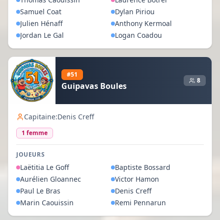
Samuel
Coat
Dylan
Piriou
Julien
Hénaff
Anthony
Kermoal
Jordan
Le Gal
Logan
Coadou
#
51
8
Guipavas Boules
Capitaine:
Denis Creff
1
femme
JOUEURS
Laëtitia
Le Goff
Baptiste
Bossard
Aurélien
Gloannec
Victor
Hamon
Paul
Le Bras
Denis
Creff
Marin
Caouissin
Remi
Pennarun