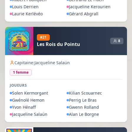
Louis
Derrien
Jacqueline
Kerourien
Laurie
Kerlévéo
Gérard
Abgrall
#
21
8
Les Rois du Pointu
Capitaine:
Jacqueline Salaün
1
femme
JOUEURS
Solen
Kermorgant
Kilian
Scouarnec
Gwénolé
Hemon
Perrig
Le Bras
Yvon
Hénaff
Gwenn
Rolland
Jacqueline
Salaün
Alan
Le Borgne