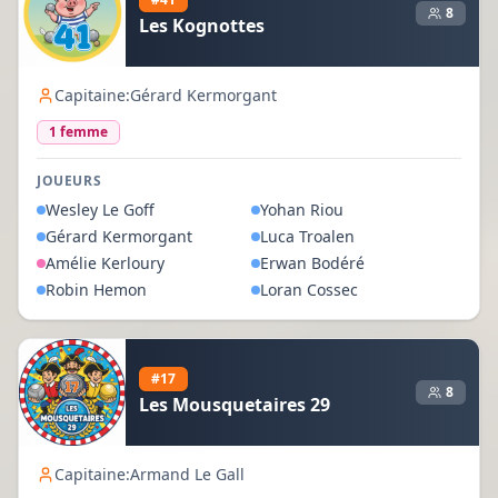
8
Les Kognottes
Capitaine:
Gérard Kermorgant
1
femme
JOUEURS
Wesley
Le Goff
Yohan
Riou
Gérard
Kermorgant
Luca
Troalen
Amélie
Kerloury
Erwan
Bodéré
Robin
Hemon
Loran
Cossec
#
17
8
Les Mousquetaires 29
Capitaine:
Armand Le Gall