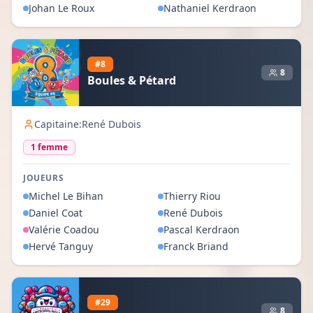
Johan
Le Roux
Nathaniel
Kerdraon
#
8
8
Boules & Pétard
Capitaine:
René Dubois
1
femme
JOUEURS
Michel
Le Bihan
Thierry
Riou
Daniel
Coat
René
Dubois
Valérie
Coadou
Pascal
Kerdraon
Hervé
Tanguy
Franck
Briand
#
29
8