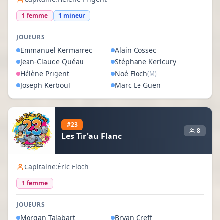
1
femme
1
mineur
JOUEURS
Emmanuel
Kermarrec
Alain
Cossec
Jean-Claude
Quéau
Stéphane
Kerloury
Hélène
Prigent
Noé
Floch
(M)
Joseph
Kerboul
Marc
Le Guen
#
23
8
Les Tir'au Flanc
Capitaine:
Éric Floch
1
femme
JOUEURS
Morgan
Talabart
Bryan
Creff