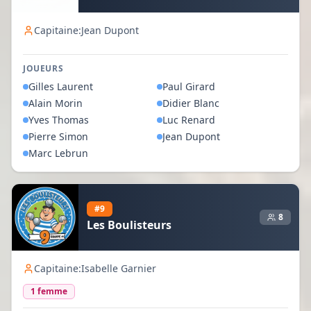
Capitaine:
Jean Dupont
JOUEURS
Gilles
Laurent
Paul
Girard
Alain
Morin
Didier
Blanc
Yves
Thomas
Luc
Renard
Pierre
Simon
Jean
Dupont
Marc
Lebrun
#
9
8
Les Boulisteurs
Capitaine:
Isabelle Garnier
1
femme