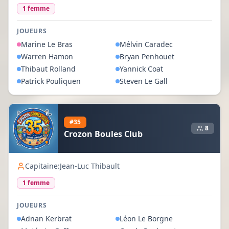
1
femme
JOUEURS
Marine
Le Bras
Mélvin
Caradec
Warren
Hamon
Bryan
Penhouet
Thibaut
Rolland
Yannick
Coat
Patrick
Pouliquen
Steven
Le Gall
#
35
8
Crozon Boules Club
Capitaine:
Jean-Luc Thibault
1
femme
JOUEURS
Adnan
Kerbrat
Léon
Le Borgne