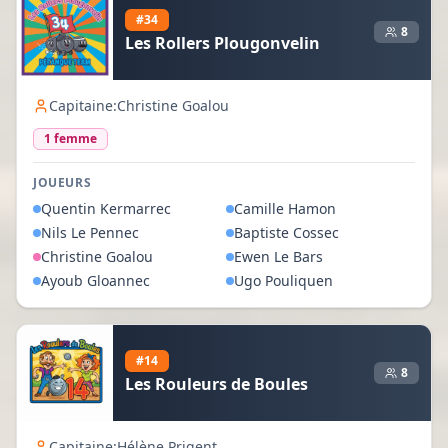
#
34
8
Les Rollers Plougonvelin
Capitaine:
Christine Goalou
1
femme
JOUEURS
Quentin
Kermarrec
Camille
Hamon
Nils
Le Pennec
Baptiste
Cossec
Christine
Goalou
Ewen
Le Bars
Ayoub
Gloannec
Ugo
Pouliquen
#
14
8
Les Rouleurs de Boules
Capitaine:
Hélène Prigent