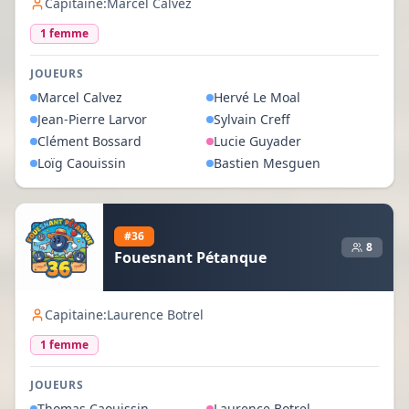
Capitaine:
Marcel Calvez
1
femme
JOUEURS
Marcel
Calvez
Hervé
Le Moal
Jean-Pierre
Larvor
Sylvain
Creff
Clément
Bossard
Lucie
Guyader
Loïg
Caouissin
Bastien
Mesguen
#
36
8
Fouesnant Pétanque
Capitaine:
Laurence Botrel
1
femme
JOUEURS
Thomas
Caouissin
Laurence
Botrel