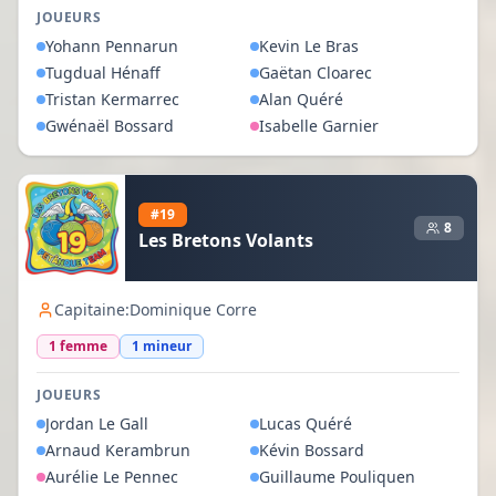
JOUEURS
Yohann
Pennarun
Kevin
Le Bras
Tugdual
Hénaff
Gaëtan
Cloarec
Tristan
Kermarrec
Alan
Quéré
Gwénaël
Bossard
Isabelle
Garnier
#
19
8
Les Bretons Volants
Capitaine:
Dominique Corre
1
femme
1
mineur
JOUEURS
Jordan
Le Gall
Lucas
Quéré
Arnaud
Kerambrun
Kévin
Bossard
Aurélie
Le Pennec
Guillaume
Pouliquen